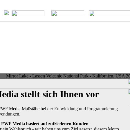
Mirror Lake - Lassen Volcanic National Park - Kalifornien, USA 2
ia stellt sich Ihnen vor
t FWF Media Maßstäbe bei der Entwicklung und Programmierung
nwendungen.
n FWF Media basiert auf zufriedenen Kunden
nur ein Wahlspruch - wir haben uns zum Ziel gesetzt, diesem Motto